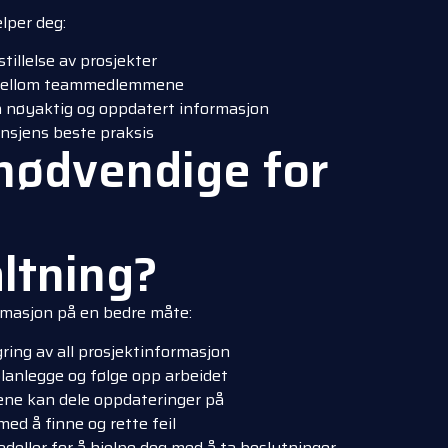
lper deg:
stillelse av prosjekter
 mellom teammedlemmene
å nøyaktig og oppdatert informasjon
ansjens beste praksis
 nødvendige for
ltning?
rmasjon på en bedre måte:
gring av all prosjektinformasjon
planlegge og følge opp arbeidet
e kan dele oppdateringer på
ed å finne og rette feil
deller for å hjelpe deg med å ta beslutninger