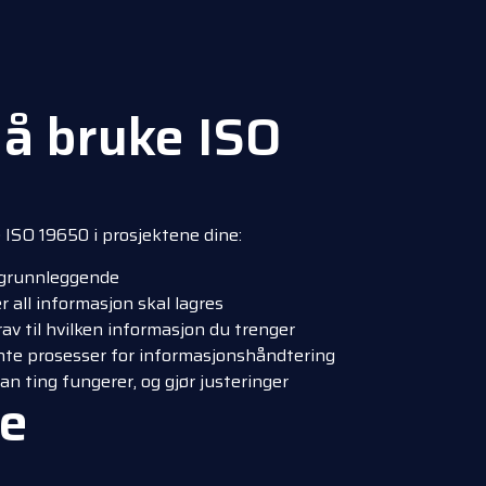
å bruke ISO
 ISO 19650 i prosjektene dine:
t grunnleggende
r all informasjon skal lagres
av til hvilken informasjon du trenger
nte prosesser for informasjonshåndtering
an ting fungerer, og gjør justeringer
te
d