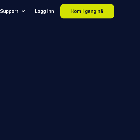
Support
Logg inn
Kom i gang nå