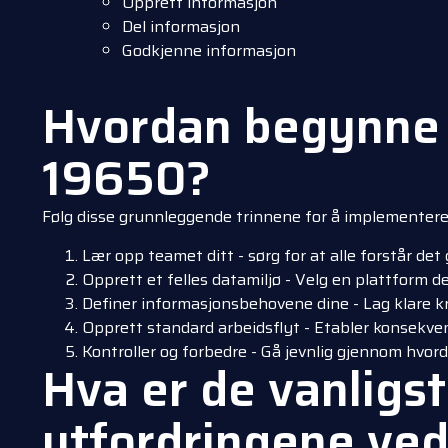
Opprett informasjon
Del informasjon
Godkjenne informasjon
Hvordan begynne 
19650?
Følg disse grunnleggende trinnene for å implementere
Lær opp teamet ditt - sørg for at alle forstår de
Opprett et felles datamiljø - Velg en plattform de
Definer informasjonsbehovene dine - Lag klare kr
Opprett standard arbeidsflyt - Etabler konsekve
Kontroller og forbedre - Gå jevnlig gjennom hvord
Hva er de vanligs
utfordringene ve