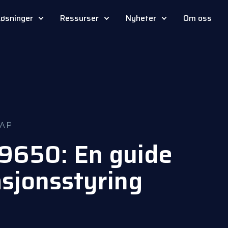
Løsninger
Ressurser
Nyheter
Om oss
AP
19650: En guide
asjonsstyring