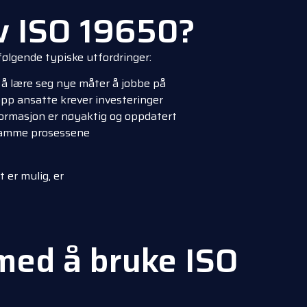
v ISO 19650?
ølgende typiske utfordringer:
 å lære seg nye måter å jobbe på
opp ansatte krever investeringer
nformasjon er nøyaktig og oppdatert
e samme prosessene
 er mulig, er
med å bruke ISO