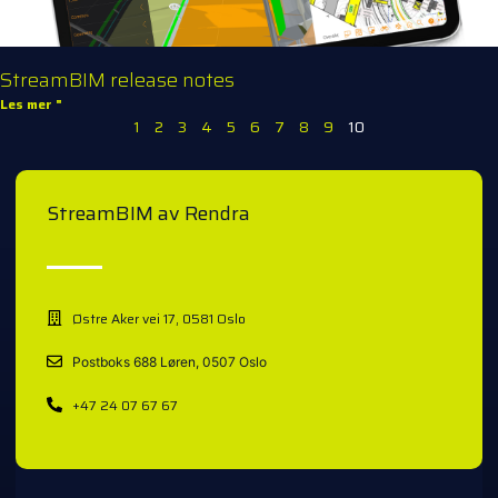
StreamBIM release notes
Les mer "
1
2
3
4
5
6
7
8
9
10
StreamBIM av Rendra
Østre Aker vei 17, 0581 Oslo
Postboks 688 Løren, 0507 Oslo
+47 24 07 67 67