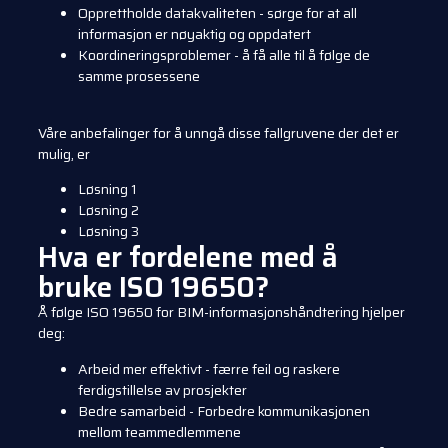
Opprettholde datakvaliteten - sørge for at all
informasjon er nøyaktig og oppdatert
Koordineringsproblemer - å få alle til å følge de
samme prosessene
Våre anbefalinger for å unngå disse fallgruvene der det er
mulig, er
Løsning 1
Løsning 2
Løsning 3
Hva er fordelene med å
bruke ISO 19650?
Å følge ISO 19650 for BIM-informasjonshåndtering hjelper
deg:
Arbeid mer effektivt - færre feil og raskere
ferdigstillelse av prosjekter
Bedre samarbeid - Forbedre kommunikasjonen
mellom teammedlemmene