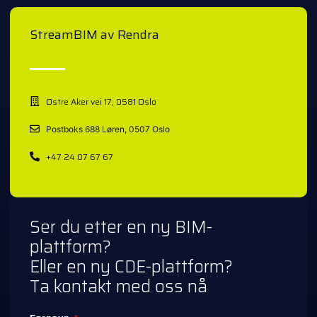
StreamBIM av Rendra
Østre Aker vei 17, 0581 Oslo
Postboks 688 Løren, 0507 Oslo
+47 24 07 67 67
Ser du etter en ny BIM-
plattform?
Eller en ny CDE-plattform?
Ta kontakt med oss nå