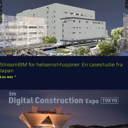
StreamBIM for helseinstitusjoner: En casestudie fra
Japan
Les mer "