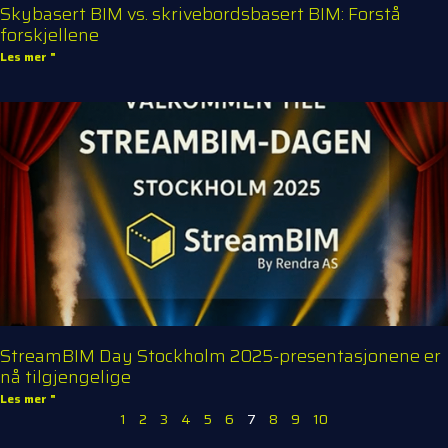
Skybasert BIM vs. skrivebordsbasert BIM: Forstå
forskjellene
Les mer "
StreamBIM Day Stockholm 2025-presentasjonene er
nå tilgjengelige
Les mer "
1
2
3
4
5
6
7
8
9
10