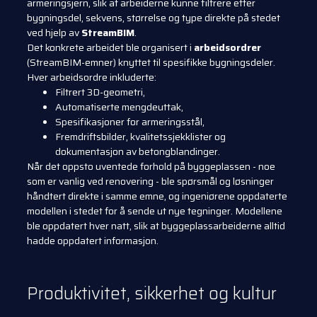
armeringsjern, slik at arbeiderne kunne filtrere etter
bygningsdel, sekvens, størrelse og type direkte på stedet
ved hjelp av
StreamBIM
.
Det konkrete arbeidet ble organisert i
arbeidsordrer
(StreamBIM-emner) knyttet til spesifikke bygningsdeler.
Hver arbeidsordre inkluderte:
Filtrert 3D-geometri,
Automatiserte mengdeuttak,
Spesifikasjoner for armeringsstål,
Fremdriftsbilder, kvalitetssjekklister og
dokumentasjon av betongblandinger.
Når det oppsto uventede forhold på byggeplassen - noe
som er vanlig ved renovering - ble spørsmål og løsninger
håndtert direkte i samme emne, og ingeniørene oppdaterte
modellen i stedet for å sende ut nye tegninger. Modellene
ble oppdatert hver natt, slik at byggeplassarbeiderne alltid
hadde oppdatert informasjon.
Produktivitet, sikkerhet og kultur