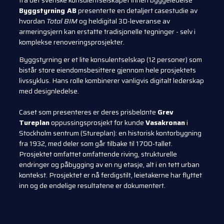
fra det svenske konsulentselskapet innen byggeledelse
Byggstyrning AB
presenterte en detaljert casestudie av
hvordan
Total BIM
og heldigital 3D-leveranse av
armeringsjern kan erstatte tradisjonelle tegninger - selv i
komplekse renoveringsprosjekter.
Byggstyrning er et lite konsulentselskap (12 personer) som
bistår store eiendomsbesittere gjennom hele prosjektets
livssyklus. Hans rolle kombinerer vanligvis digitalt lederskap
med designledelse.
Caset som presenteres er deres prisbelønte
Grev
Tureplan
oppussingsprosjekt for kunde
Vasakronan
i
Stockholm sentrum (Stureplan): en historisk kontorbygning
fra 1932, med deler som går tilbake til 1700-tallet.
Prosjektet omfattet omfattende riving, strukturelle
endringer og påbygging av en ny etasje, alt i en tett urban
kontekst. Prosjektet er nå ferdigstilt, leietakerne har flyttet
inn og de endelige resultatene er dokumentert.