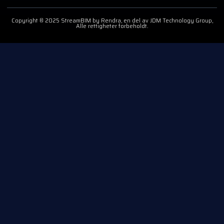
Copyright © 2025 StreamBIM by Rendra, en del av JDM Technology Group,
Alle rettigheter forbeholdt.