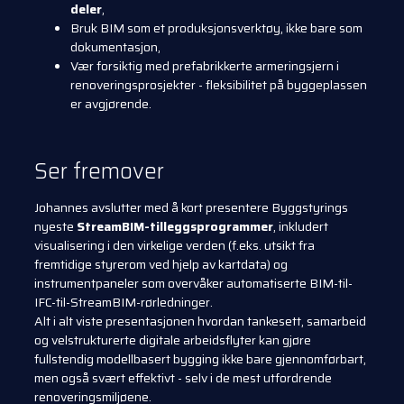
deler
,
Bruk BIM som et produksjonsverktøy, ikke bare som
dokumentasjon,
Vær forsiktig med prefabrikkerte armeringsjern i
renoveringsprosjekter - fleksibilitet på byggeplassen
er avgjørende.
Ser fremover
Johannes avslutter med å kort presentere Byggstyrings
nyeste
StreamBIM-tilleggsprogrammer
, inkludert
visualisering i den virkelige verden (f.eks. utsikt fra
fremtidige styrerom ved hjelp av kartdata) og
instrumentpaneler som overvåker automatiserte BIM-til-
IFC-til-StreamBIM-rørledninger.
Alt i alt viste presentasjonen hvordan tankesett, samarbeid
og velstrukturerte digitale arbeidsflyter kan gjøre
fullstendig modellbasert bygging ikke bare gjennomførbart,
men også svært effektivt - selv i de mest utfordrende
renoveringsmiljøene.