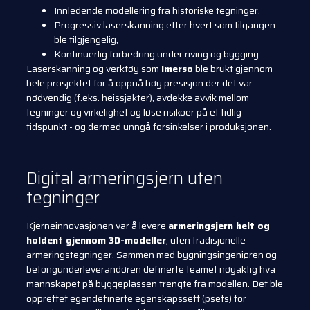
Innledende modellering fra historiske tegninger,
Progressiv laserskanning etter hvert som tilgangen
ble tilgjengelig,
Kontinuerlig forbedring under riving og bygging.
Laserskanning og verktøy som
Imerso
ble brukt gjennom
hele prosjektet for å oppnå høy presisjon der det var
nødvendig (f.eks. heissjakter), avdekke avvik mellom
tegninger og virkelighet og løse risikoer på et tidlig
tidspunkt - og dermed unngå forsinkelser i produksjonen.
Digital armeringsjern uten
tegninger
Kjerneinnovasjonen var å levere
armeringsjern helt og
holdent gjennom 3D-modeller
, uten tradisjonelle
armeringstegninger. Sammen med bygningsingeniøren og
betongunderleverandøren definerte teamet nøyaktig hva
mannskapet på byggeplassen trengte fra modellen. Det ble
opprettet egendefinerte egenskapssett (psets) for