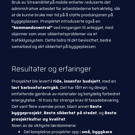
Bruk av StreamBIM på mobile enheter reduserte det
administrative arbeidet for arbeidslederne betraktelig, slik
at de kunne bruke mer tid på å støtte produksjonen på
byggeplassen. Prosjektet introduserte også en
“kommandosentral”
ved inngangen til anlegget, med
skjermer som viser sikkerhetsproblemer via et
trafikklyssystem. Dette bidro til økt bevissthet, bedre
samarbeid og økt sikkerhet på byggeplassen.
Resultater og erfaringer
Prosjektet ble levert
i tide, innenfor budsjett
, med en
lavt karbonfotavtrykk
, Det har fått en ny design,
omfattende gjenbruk av materialer og betydelig forbedret
energiytelse - til tross for strenge krav til fasadebevaring.
Det vant flere svenske priser, blant annet
Beste
byggeprosjekt
,
Beste sikkerhet på stedet
, og
Beste
prosjektkultur og kvalitet
.
Noen av de viktigste lærdommene:
Del komplekse prosjekter opp i
små, byggbare