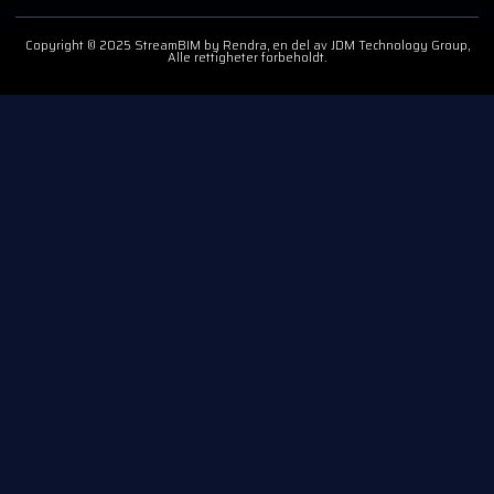
Copyright © 2025 StreamBIM by Rendra, en del av JDM Technology Group,
Alle rettigheter forbeholdt.