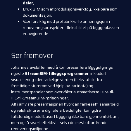
deler
,
Bruk BIM som et produksjonsverktøy, ikke bare som
dokumentasjon,
Vær forsiktig med prefabrikkerte armeringsjern i
renoveringsprosjekter - fleksibilitet på byggeplassen
er avgjørende.
Ser fremover
Johannes avslutter med å kort presentere Byggstyrings
nyeste
StreamBIM-tilleggsprogrammer
, inkludert
visualisering i den virkelige verden (f.eks. utsikt fra
fremtidige styrerom ved hjelp av kartdata) og
instrumentpaneler som overvåker automatiserte BIM-til-
IFC-til-StreamBIM-rørledninger.
Alt i alt viste presentasjonen hvordan tankesett, samarbeid
og velstrukturerte digitale arbeidsflyter kan gjøre
fullstendig modellbasert bygging ikke bare gjennomførbart,
men også svært effektivt - selv i de mest utfordrende
renoveringsmiljøene.