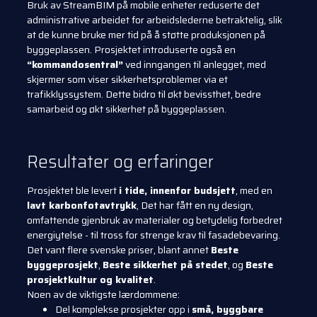
Bruk av StreamBIM på mobile enheter reduserte det
administrative arbeidet for arbeidslederne betraktelig, slik
at de kunne bruke mer tid på å støtte produksjonen på
byggeplassen. Prosjektet introduserte også en
“kommandosentral”
ved inngangen til anlegget, med
skjermer som viser sikkerhetsproblemer via et
trafikklyssystem. Dette bidro til økt bevissthet, bedre
samarbeid og økt sikkerhet på byggeplassen.
Resultater og erfaringer
Prosjektet ble levert
i tide, innenfor budsjett
, med en
lavt karbonfotavtrykk
, Det har fått en ny design,
omfattende gjenbruk av materialer og betydelig forbedret
energiytelse - til tross for strenge krav til fasadebevaring.
Det vant flere svenske priser, blant annet
Beste
byggeprosjekt
,
Beste sikkerhet på stedet
, og
Beste
prosjektkultur og kvalitet
.
Noen av de viktigste lærdommene:
Del komplekse prosjekter opp i
små, byggbare