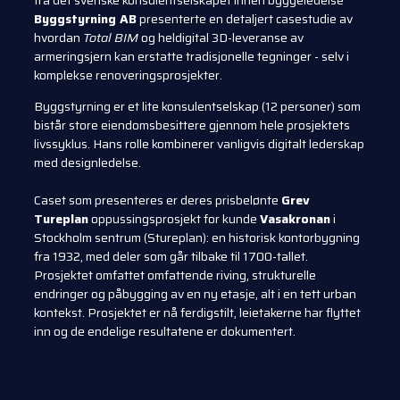
fra det svenske konsulentselskapet innen byggeledelse
Byggstyrning AB
presenterte en detaljert casestudie av
hvordan
Total BIM
og heldigital 3D-leveranse av
armeringsjern kan erstatte tradisjonelle tegninger - selv i
komplekse renoveringsprosjekter.
Byggstyrning er et lite konsulentselskap (12 personer) som
bistår store eiendomsbesittere gjennom hele prosjektets
livssyklus. Hans rolle kombinerer vanligvis digitalt lederskap
med designledelse.
Caset som presenteres er deres prisbelønte
Grev
Tureplan
oppussingsprosjekt for kunde
Vasakronan
i
Stockholm sentrum (Stureplan): en historisk kontorbygning
fra 1932, med deler som går tilbake til 1700-tallet.
Prosjektet omfattet omfattende riving, strukturelle
endringer og påbygging av en ny etasje, alt i en tett urban
kontekst. Prosjektet er nå ferdigstilt, leietakerne har flyttet
inn og de endelige resultatene er dokumentert.