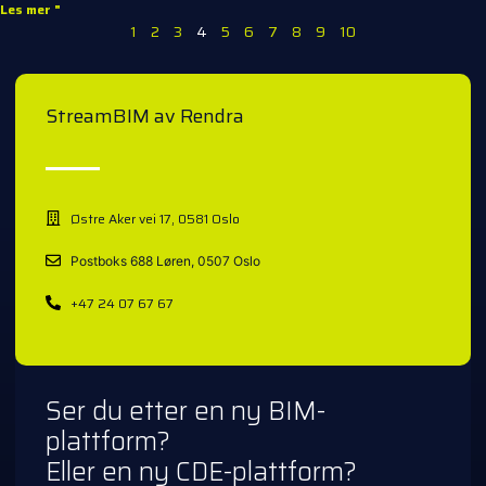
Les mer "
1
2
3
4
5
6
7
8
9
10
StreamBIM av Rendra
Østre Aker vei 17, 0581 Oslo
Postboks 688 Løren, 0507 Oslo
+47 24 07 67 67
Ser du etter en ny BIM-
plattform?
Eller en ny CDE-plattform?