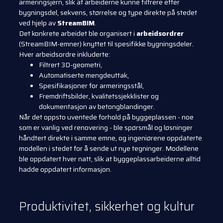
armeringsjern, slik at arbeiderne kunne filtrere etter
bygningsdel, sekvens, størrelse og type direkte på stedet
ved hjelp av
StreamBIM
.
Det konkrete arbeidet ble organisert i
arbeidsordrer
(StreamBIM-emner) knyttet til spesifikke bygningsdeler.
Hver arbeidsordre inkluderte:
Filtrert 3D-geometri,
Automatiserte mengdeuttak,
Spesifikasjoner for armeringsstål,
Fremdriftsbilder, kvalitetssjekklister og
dokumentasjon av betongblandinger.
Når det oppsto uventede forhold på byggeplassen - noe
som er vanlig ved renovering - ble spørsmål og løsninger
håndtert direkte i samme emne, og ingeniørene oppdaterte
modellen i stedet for å sende ut nye tegninger. Modellene
ble oppdatert hver natt, slik at byggeplassarbeiderne alltid
hadde oppdatert informasjon.
Produktivitet, sikkerhet og kultur