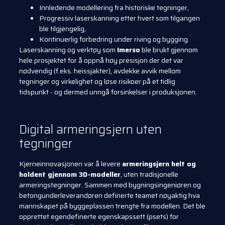
Innledende modellering fra historiske tegninger,
Progressiv laserskanning etter hvert som tilgangen
ble tilgjengelig,
Kontinuerlig forbedring under riving og bygging.
Laserskanning og verktøy som
Imerso
ble brukt gjennom
hele prosjektet for å oppnå høy presisjon der det var
nødvendig (f.eks. heissjakter), avdekke avvik mellom
tegninger og virkelighet og løse risikoer på et tidlig
tidspunkt - og dermed unngå forsinkelser i produksjonen.
Digital armeringsjern uten
tegninger
Kjerneinnovasjonen var å levere
armeringsjern helt og
holdent gjennom 3D-modeller
, uten tradisjonelle
armeringstegninger. Sammen med bygningsingeniøren og
betongunderleverandøren definerte teamet nøyaktig hva
mannskapet på byggeplassen trengte fra modellen. Det ble
opprettet egendefinerte egenskapssett (psets) for