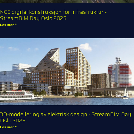
NCC digital konstruksjon for infrastruktur -
StreamBIM Day Oslo 2025
Les mer "
3D-modellering av elektrisk design - StreamBIM Day
Oslo 2025
Les mer "