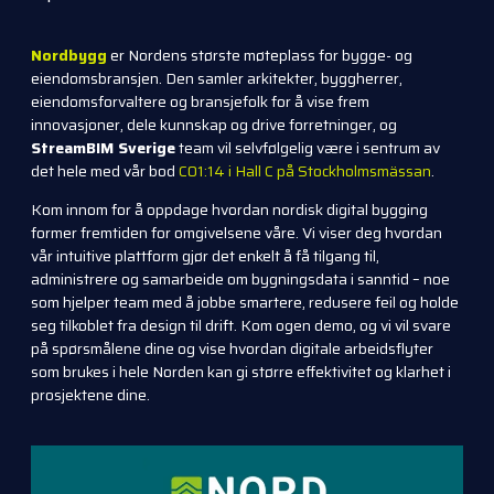
Nordbygg
er Nordens største møteplass for bygge- og
eiendomsbransjen. Den samler arkitekter, byggherrer,
eiendomsforvaltere og bransjefolk for å vise frem
innovasjoner, dele kunnskap og drive forretninger, og
StreamBIM Sverige
team vil selvfølgelig være i sentrum av
det hele med vår bod
C01:14 i Hall C på Stockholmsmässan
.
Kom innom for å oppdage hvordan nordisk digital bygging
former fremtiden for omgivelsene våre. Vi viser deg hvordan
vår intuitive plattform gjør det enkelt å få tilgang til,
administrere og samarbeide om bygningsdata i sanntid – noe
som hjelper team med å jobbe smartere, redusere feil og holde
seg tilkoblet fra design til drift. Kom og
en demo, og vi vil svare
på spørsmålene dine og vise hvordan digitale arbeidsflyter
som brukes i hele Norden kan gi større effektivitet og klarhet i
prosjektene dine.