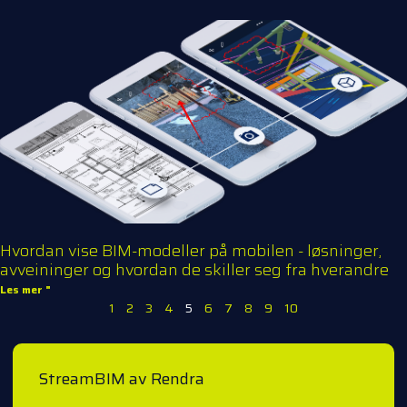
Hvordan vise BIM-modeller på mobilen - løsninger,
avveininger og hvordan de skiller seg fra hverandre
Les mer "
1
2
3
4
5
6
7
8
9
10
StreamBIM av Rendra