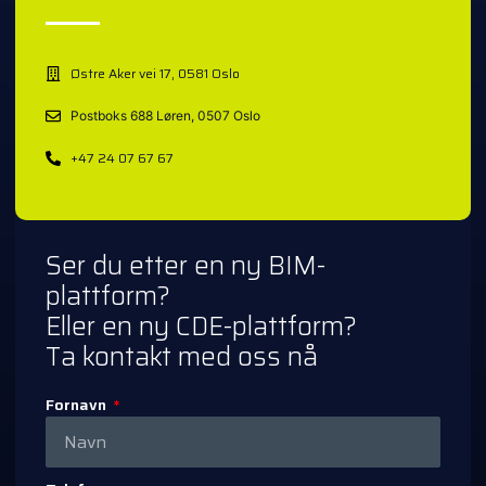
Østre Aker vei 17, 0581 Oslo
Postboks 688 Løren, 0507 Oslo
+47 24 07 67 67
Ser du etter en ny BIM-
plattform?
Eller en ny CDE-plattform?
Ta kontakt med oss nå
Fornavn