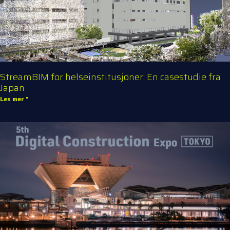
StreamBIM for helseinstitusjoner: En casestudie fra
Japan
Les mer "