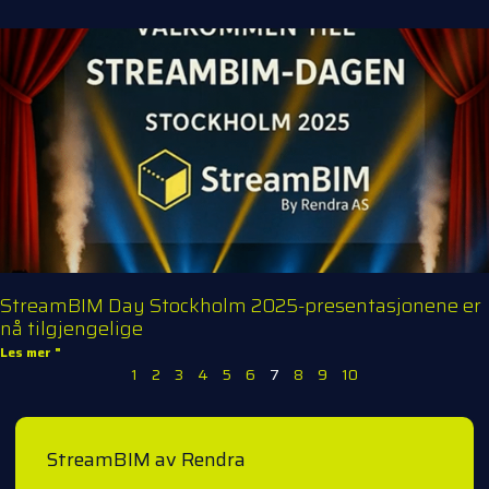
StreamBIM Day Stockholm 2025-presentasjonene er
nå tilgjengelige
Les mer "
1
2
3
4
5
6
7
8
9
10
StreamBIM av Rendra