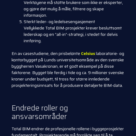
Verktøyene må støtte brukere som ikke er eksperter,
og gjøre det mulig å måle, filtrere og skape
informasjon.
Sterkt leder- og ledelsesengasjement
Vellykkede Total BIM-prosjekter krever besluttsomt
lederskap og en “all-in”-strategi, i stedet for delvis
innføring.
En av casestudiene, den prisbelønte
Celsius
laboratorie- og
kontorbygget på Lunds universitetsområde av den svenske
byggherren Vasakronan, er et godt eksempel på disse
faktorene. Bygget ble ferdig i tide og ca. 9 millioner svenske
kroner under budsjett, til tross for større innledende
prosjekteringsinnsats for å produsere detaljerte BIM-data.
Endrede roller og
ansvarsområder
Total BIM endrer de profesjonelle rollene i byggeprosjekter
fundamentalt. Prosjekterende må forplikte seg til å ta