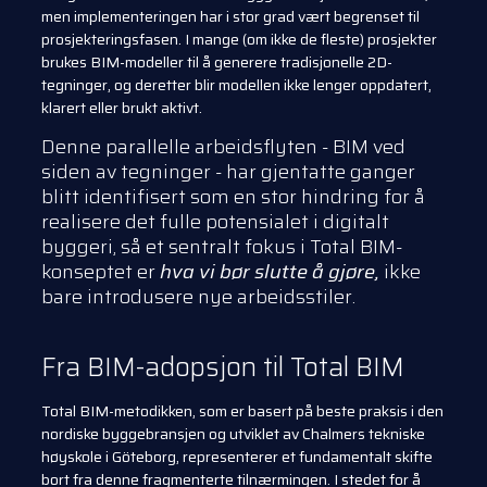
men implementeringen har i stor grad vært begrenset til
prosjekteringsfasen. I mange (om ikke de fleste) prosjekter
brukes BIM-modeller til å generere tradisjonelle 2D-
tegninger, og deretter blir modellen ikke lenger oppdatert,
klarert eller brukt aktivt.
Denne parallelle arbeidsflyten - BIM ved
siden av tegninger - har gjentatte ganger
blitt identifisert som en stor hindring for å
realisere det fulle potensialet i digitalt
byggeri, så et sentralt fokus i Total BIM-
konseptet er
hva vi bør slutte å gjøre,
ikke
bare introdusere nye arbeidsstiler.
Fra BIM-adopsjon til Total BIM
Total BIM-metodikken, som er basert på beste praksis i den
nordiske byggebransjen og utviklet av Chalmers tekniske
høyskole i Göteborg, representerer et fundamentalt skifte
bort fra denne fragmenterte tilnærmingen. I stedet for å