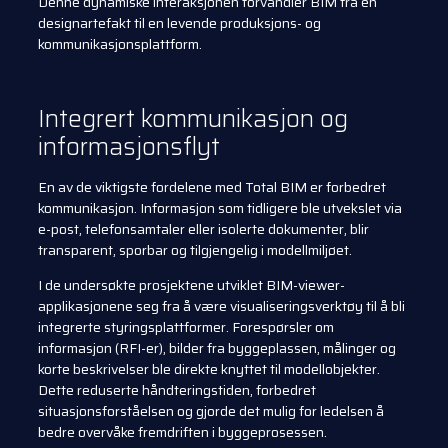
Denne dynamiske interaksjonen forvandler BIM fra en
designartefakt til en levende produksjons- og
kommunikasjonsplattform.
Integrert kommunikasjon og
informasjonsflyt
En av de viktigste fordelene med Total BIM er forbedret
kommunikasjon. Informasjon som tidligere ble utvekslet via
e-post, telefonsamtaler eller isolerte dokumenter, blir
transparent, sporbar og tilgjengelig i modellmiljøet.
I de undersøkte prosjektene utviklet BIM-viewer-
applikasjonene seg fra å være visualiseringsverktøy til å bli
integrerte styringsplattformer. Forespørsler om
informasjon (RFI-er), bilder fra byggeplassen, målinger og
korte beskrivelser ble direkte knyttet til modellobjekter.
Dette reduserte håndteringstiden, forbedret
situasjonsforståelsen og gjorde det mulig for ledelsen å
bedre overvåke fremdriften i byggeprosessen.