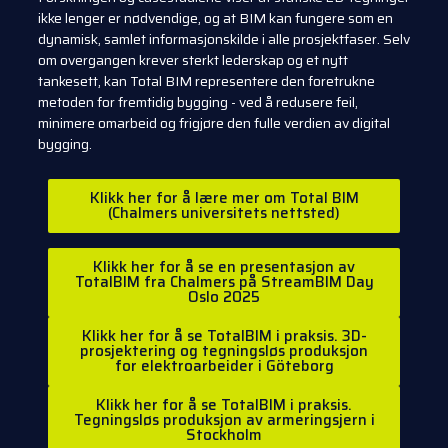
ikke lenger er nødvendige, og at BIM kan fungere som en
dynamisk, samlet informasjonskilde i alle prosjektfaser. Selv
om overgangen krever sterkt lederskap og et nytt
tankesett, kan Total BIM representere den foretrukne
metoden for fremtidig bygging - ved å redusere feil,
minimere omarbeid og frigjøre den fulle verdien av digital
bygging.
Klikk her for å lære mer om Total BIM
(Chalmers universitets nettsted)
Klikk her for å se en presentasjon av
TotalBIM fra Chalmers på StreamBIM Day
Oslo 2025
Klikk her for å se TotalBIM i praksis. 3D-
prosjektering og tegningsløs produksjon
for elektroarbeider i Göteborg
Klikk her for å se TotalBIM i praksis.
Tegningsløs produksjon av armeringsjern i
Stockholm