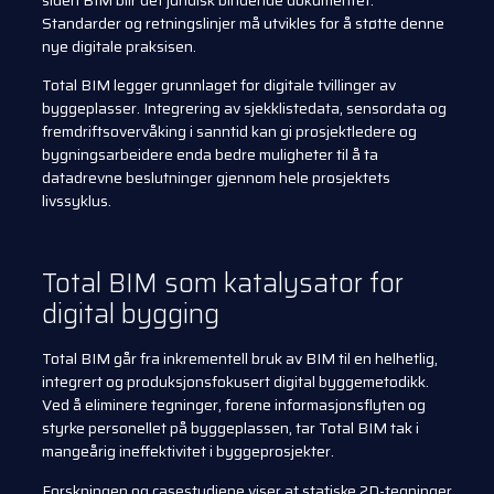
siden BIM blir det juridisk bindende dokumentet.
Standarder og retningslinjer må utvikles for å støtte denne
nye digitale praksisen.
Total BIM legger grunnlaget for digitale tvillinger av
byggeplasser. Integrering av sjekklistedata, sensordata og
fremdriftsovervåking i sanntid kan gi prosjektledere og
bygningsarbeidere enda bedre muligheter til å ta
datadrevne beslutninger gjennom hele prosjektets
livssyklus.
Total BIM som katalysator for
digital bygging
Total BIM går fra inkrementell bruk av BIM til en helhetlig,
integrert og produksjonsfokusert digital byggemetodikk.
Ved å eliminere tegninger, forene informasjonsflyten og
styrke personellet på byggeplassen, tar Total BIM tak i
mangeårig ineffektivitet i byggeprosjekter.
Forskningen og casestudiene viser at statiske 2D-tegninger