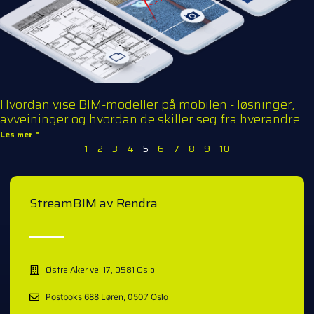
Hvordan vise BIM-modeller på mobilen - løsninger,
avveininger og hvordan de skiller seg fra hverandre
Les mer "
1
2
3
4
5
6
7
8
9
10
StreamBIM av Rendra
Østre Aker vei 17, 0581 Oslo
Postboks 688 Løren, 0507 Oslo