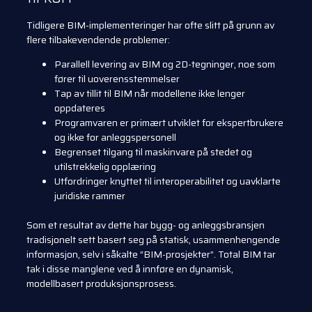
Tidligere BIM-implementeringer har ofte slitt på grunn av
flere tilbakevendende problemer:
Parallell levering av BIM og 2D-tegninger, noe som
fører til uoverensstemmelser
Tap av tillit til BIM når modellene ikke lenger
oppdateres
Programvaren er primært utviklet for ekspertbrukere
og ikke for anleggspersonell
Begrenset tilgang til maskinvare på stedet og
utilstrekkelig opplæring
Utfordringer knyttet til interoperabilitet og uavklarte
juridiske rammer
Som et resultat av dette har bygg- og anleggsbransjen
tradisjonelt sett basert seg på statisk, usammenhengende
informasjon, selv i såkalte “BIM-prosjekter”. Total BIM tar
tak i disse manglene ved å innføre en dynamisk,
modellbasert produksjonsprosess.