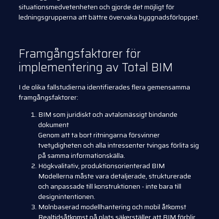
situationsmedvetenheten och gjorde det möjligt för
ledningsgrupperna att bättre övervaka byggnadsförloppet.
Framgångsfaktorer för
implementering av Total BIM
I de olika fallstudierna identifierades flera gemensamma
framgångsfaktorer:
BIM som juridiskt och avtalsmässigt bindande
dokument
Genom att ta bort ritningarna försvinner
tvetydigheten och alla intressenter tvingas förlita sig
på samma informationskälla.
Högkvalitativ, produktionsorienterad BIM
Modellerna måste vara detaljerade, strukturerade
och anpassade till konstruktionen - inte bara till
designintentionen.
Molnbaserad modellhantering och mobil åtkomst
Realtidsåtkomst på plats säkerställer att BIM förblir