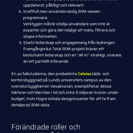
uppdaterat, pålitligt och relevant.
Kraftfull men användarvänlig BIM-viewer-
programvara
Verktygen måste stödja användare som inte är
experter och göra det möjligt att mäta, filtrera och
skapa information.
Starkt ledarskap och engagemang från ledningen
Framgångsrika Total BIM-projekt kräver ett
beslutsamt ledarskap och en “all-in”-strategi, snarare
än ett partiellt införande.
En av fallstudierna, den prisbelönta
Celsius
labb- och
kontorsbyggnad på Lunds universitets campus av den
svenska byggherren Vasakronan, exemplifierar dessa
faktorer och blev klar i tid och cirka 9 miljoner kronor under
budget, trots högre initiala designinsatser för att ta fram
detaljerad BIM-data.
Förändrade roller och