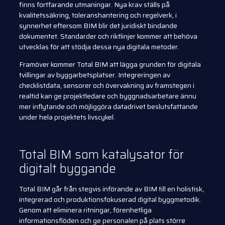
finns fortfarande utmaningar. Nya krav ställs på
kvalitetssäkring, toleranshantering och regelverk, i
synnerhet eftersom BIM blir det juridiskt bindande
dokumentet. Standarder och riktlinjer kommer att behöva
utvecklas för att stödja dessa nya digitala metoder.
Framöver kommer Total BIM att lägga grunden för digitala
tvillingar av byggarbetsplatser. Integreringen av
checklistdata, sensorer och övervakning av framstegen i
realtid kan ge projektledare och byggnadsarbetare ännu
mer inflytande och möjliggöra datadrivet beslutsfattande
under hela projektets livscykel.
Total BIM som katalysator för
digitalt byggande
Total BIM går från stegvis införande av BIM till en holistisk,
integrerad och produktionsfokuserad digital byggmetodik.
Genom att eliminera ritningar, förenhetliga
informationsflöden och ge personalen på plats större