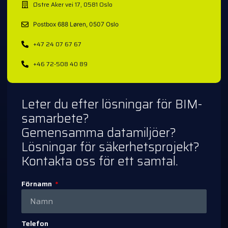
Østre Aker vei 17, 0581 Oslo
Postbox 688 Løren, 0507 Oslo
+47 24 07 67 67
+46 72-508 40 89
Leter du efter lösningar för BIM-
samarbete?
Gemensamma datamiljöer?
Lösningar för säkerhetsprojekt?
Kontakta oss för ett samtal.
Förnamn
Telefon