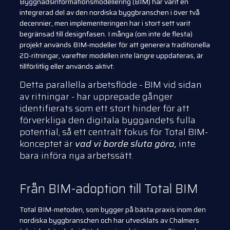
Byggnadsinformationsmodellering (BIM) har varit en
integrerad del av den nordiska byggbranschen i över två
decennier, men implementeringen har i stort sett varit
begränsad till designfasen. I många (om inte de flesta)
projekt används BIM-modeller för att generera traditionella
2D-ritningar, varefter modellen inte längre uppdateras, är
tillförlitlig eller används aktivt.
Detta parallella arbetsflöde - BIM vid sidan
av ritningar - har upprepade gånger
identifierats som ett stort hinder för att
förverkliga den digitala byggandets fulla
potential, så ett centralt fokus för Total BIM-
konceptet är
vad vi borde sluta göra,
inte
bara införa nya arbetssätt.
Från BIM-adoption till Total BIM
Total BIM-metoden, som bygger på bästa praxis inom den
nordiska byggbranschen och har utvecklats av Chalmers