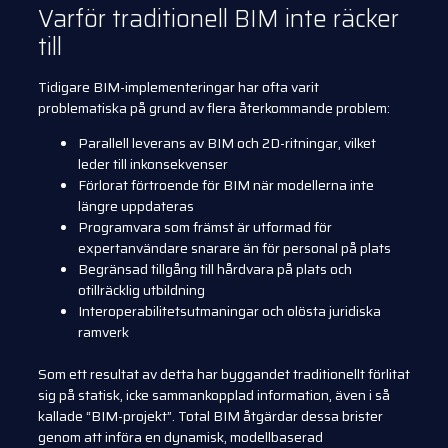
Varför traditionell BIM inte räcker
till
Tidigare BIM-implementeringar har ofta varit
problematiska på grund av flera återkommande problem:
Parallell leverans av BIM och 2D-ritningar, vilket
leder till inkonsekvenser
Förlorat förtroende för BIM när modellerna inte
längre uppdateras
Programvara som främst är utformad för
expertanvändare snarare än för personal på plats
Begränsad tillgång till hårdvara på plats och
otillräcklig utbildning
Interoperabilitetsutmaningar och olösta juridiska
ramverk
Som ett resultat av detta har byggandet traditionellt förlitat
sig på statisk, icke sammankopplad information, även i så
kallade “BIM-projekt”. Total BIM åtgärdar dessa brister
genom att införa en dynamisk, modellbaserad