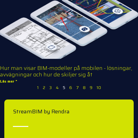
Hur man visar BIM-modeller på mobilen - lösningar,
avvägningar och hur de skiljer sig åt
Läs mer "
1
2
3
4
5
6
7
8
9
10
StreamBIM by Rendra