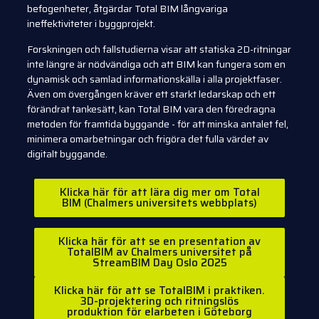
befogenheter, åtgärdar Total BIM långvariga
ineffektiviteter i byggprojekt.
Forskningen och fallstudierna visar att statiska 2D-ritningar
inte längre är nödvändiga och att BIM kan fungera som en
dynamisk och samlad informationskälla i alla projektfaser.
Även om övergången kräver ett starkt ledarskap och ett
förändrat tankesätt, kan Total BIM vara den föredragna
metoden för framtida byggande - för att minska antalet fel,
minimera omarbetningar och frigöra det fulla värdet av
digitalt byggande.
Klicka här för att lära dig mer om Total
BIM (Chalmers universitets webbplats)
Klicka här för att se en presentation av
TotalBIM av Chalmers universitet på
StreamBIM Day Oslo 2025
Klicka här för att se TotalBIM i praktiken.
3D-projektering och ritningslös
produktion för elarbeten i Göteborg