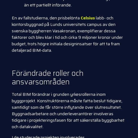
än ett partiellt införande.
En av fallstudierna, den prisbelönta
Celsius
labb- och
kontorsbyggnad på Lunds universitets campus av den
svenska byggherren Vasakronan, exemplifierar dessa
faktorer och blev klar i tid och cirka 9 miljoner kronor under
budget, trots högre initiala designinsatser för att ta fram
detaljerad BIM-data.
Förändrade roller och
ansvarsområden
Total BIM förändrar i grunden yrkesrollerna inom
byggprojekt. Konstruktörerna måste fatta beslut tidigare,
samtidigt som de får större inflytande över slutresultatet.
Byggnadsarbetare och underleverantörer involveras
tidigare i projekteringsfasen för att säkerställa byggbarhet
och datakvalitet.
I de studerade projekten involverades