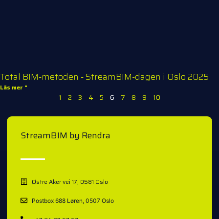
Total BIM-metoden - StreamBIM-dagen i Oslo 2025
Läs mer "
1
2
3
4
5
6
7
8
9
10
StreamBIM by Rendra
Østre Aker vei 17, 0581 Oslo
Postbox 688 Løren, 0507 Oslo