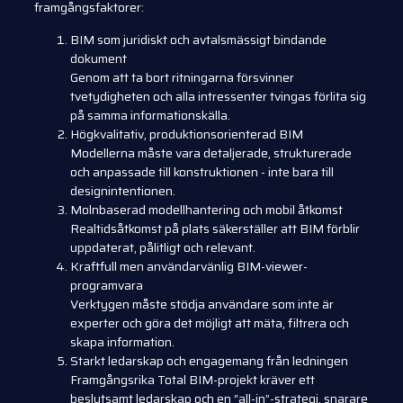
framgångsfaktorer:
BIM som juridiskt och avtalsmässigt bindande
dokument
Genom att ta bort ritningarna försvinner
tvetydigheten och alla intressenter tvingas förlita sig
på samma informationskälla.
Högkvalitativ, produktionsorienterad BIM
Modellerna måste vara detaljerade, strukturerade
och anpassade till konstruktionen - inte bara till
designintentionen.
Molnbaserad modellhantering och mobil åtkomst
Realtidsåtkomst på plats säkerställer att BIM förblir
uppdaterat, pålitligt och relevant.
Kraftfull men användarvänlig BIM-viewer-
programvara
Verktygen måste stödja användare som inte är
experter och göra det möjligt att mäta, filtrera och
skapa information.
Starkt ledarskap och engagemang från ledningen
Framgångsrika Total BIM-projekt kräver ett
beslutsamt ledarskap och en “all-in”-strategi, snarare