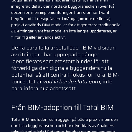
Byggnadsinformationsmodellering (BIM) har varit en
integrerad del av den nordiska byggbranschen i över två
decennier, men implementeringen har i stort sett varit
begränsad till designfasen. I många (om inte de flesta)
projekt används BIM-modeller för att generera traditionella
2D-ritningar, varefter modellen inte längre uppdateras, är
tillförlitlig eller används aktivt.
Detta parallella arbetsflöde - BIM vid sidan
av ritningar - har upprepade gånger
identifierats som ett stort hinder för att
förverkliga den digitala byggandets fulla
potential, så ett centralt fokus för Total BIM-
konceptet är
vad vi borde sluta göra,
inte
bara införa nya arbetssätt.
Från BIM-adoption till Total BIM
Total BIM-metoden, som bygger på bästa praxis inom den
nordiska byggbranschen och har utvecklats av Chalmers
tekniska högskola i Göteborg, innebär en grundläggande