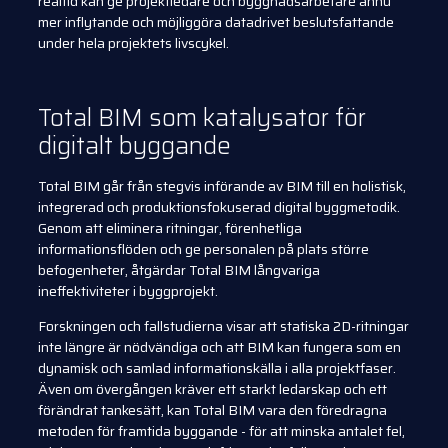
realtid kan ge projektledare och byggnadsarbetare ännu
mer inflytande och möjliggöra datadrivet beslutsfattande
under hela projektets livscykel.
Total BIM som katalysator för
digitalt byggande
Total BIM går från stegvis införande av BIM till en holistisk,
integrerad och produktionsfokuserad digital byggmetodik.
Genom att eliminera ritningar, förenhetliga
informationsflöden och ge personalen på plats större
befogenheter, åtgärdar Total BIM långvariga
ineffektiviteter i byggprojekt.
Forskningen och fallstudierna visar att statiska 2D-ritningar
inte längre är nödvändiga och att BIM kan fungera som en
dynamisk och samlad informationskälla i alla projektfaser.
Även om övergången kräver ett starkt ledarskap och ett
förändrat tankesätt, kan Total BIM vara den föredragna
metoden för framtida byggande - för att minska antalet fel,