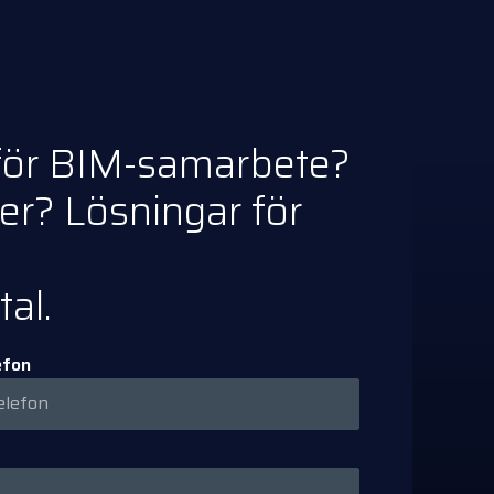
r för BIM-samarbete?
r? Lösningar för
al.
efon