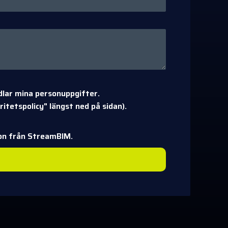
dlar mina personuppgifter.
itetspolicy" längst ned på sidan).
ion från StreamBIM.