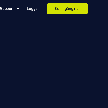
Support
Logga in
Kom igång nu!