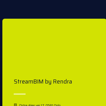
StreamBIM by Rendra
Østre Aker vei 17, 0581 Oslo