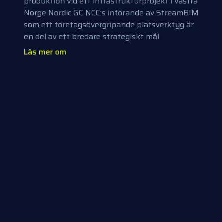
produktion vid ett infrastrukturprojekt i västra
Norge Nordic GC NCC:s införande av StreamBIM
som ett företagsövergripande platsverktyg är
en del av ett bredare strategiskt mål
Läs mer om