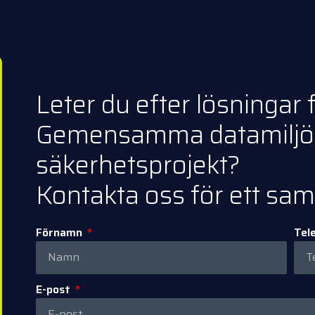
Leter du efter lösninga
Gemensamma datamiljöe
säkerhetsprojekt?
Kontakta oss för ett samt
Förnamn
Tel
E-post