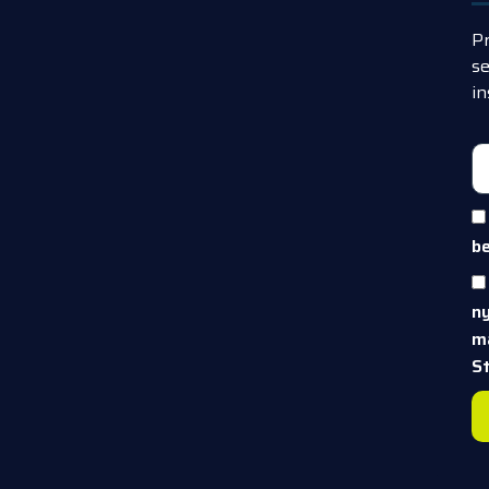
Pr
s
in
be
ny
m
S