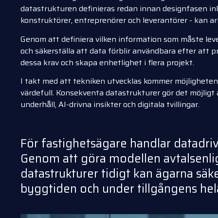
datastrukturen definieras redan innan designfasen inled
konstruktörer, entreprenörer och leverantörer - kan 
Genom att definiera vilken information som måste levere
och säkerställa att data förblir användbara efter att p
dessa krav och skapa enhetlighet i flera projekt.
I takt med att tekniken utvecklas kommer möjligheten 
värdefull. Konsekventa datastrukturer gör det möjlig
underhåll, AI-drivna insikter och digitala tvillingar.
För fastighetsägare handlar datadri
Genom att göra modellen avtalsenli
datastrukturer tidigt kan ägarna säke
byggtiden och under tillgångens hela