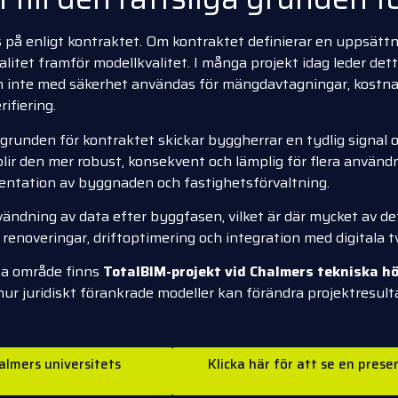
 på enligt kontraktet. Om kontraktet definierar en uppsättn
alitet framför modellkvalitet. I många projekt idag leder det
n den inte med säkerhet användas för mängdavtagningar, kostn
ifiering.
 grunden för kontraktet skickar byggherrar en tydlig signal o
ir den mer robust, konsekvent och lämplig för flera användn
mentation av byggnaden och fastighetsförvaltning.
ändning av data efter byggfasen, vilket är där mycket av det
enoveringar, driftoptimering och integration med digitala tvi
ta område finns
TotalBIM-projekt vid Chalmers tekniska h
hur juridiskt förankrade modeller kan förändra projektresult
halmers universitets
Klicka här för att se en pre