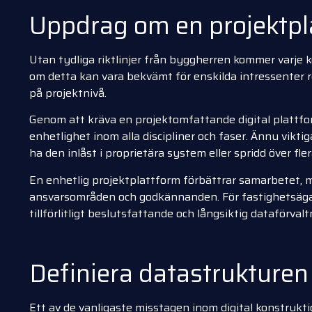
Uppdrag om en projektpl
Utan tydliga riktlinjer från byggherren kommer varje
om detta kan vara bekvämt för enskilda intressenter re
på projektnivå.
Genom att kräva en projektomfattande digital plattfor
enhetlighet inom alla discipliner och faser. Ännu viktig
ha den inlåst i proprietära system eller spridd över fle
En enhetlig projektplattform förbättrar samarbetet, mi
ansvarsområden och godkännanden. För fastighetsägare 
tillförlitligt beslutsfattande och långsiktig dataförvalt
Definiera datastrukturen
Ett av de vanligaste misstagen inom digital konstrukti