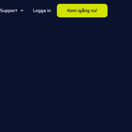
Support
Logga in
Kom igång nu!