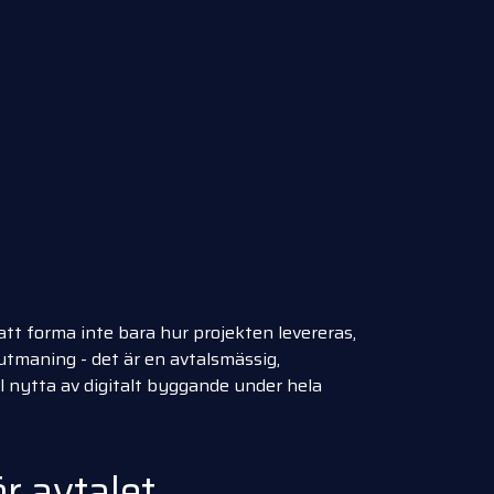
tt forma inte bara hur projekten levereras,
 utmaning - det är en avtalsmässig,
ull nytta av digitalt byggande under hela
ör avtalet