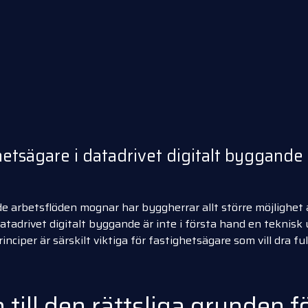
hetsägare i datadrivet digitalt byggande
e arbetsflöden mognar har byggherrar allt större möjlighet a
atadrivet digitalt byggande är inte i första hand en teknisk
inciper är särskilt viktiga för fastighetsägare som vill dra f
till den rättsliga grunden f