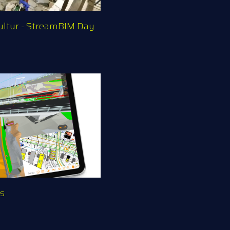
ultur - StreamBIM Day
s