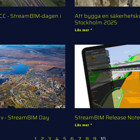
NCC - StreamBIM-dagen i
Att bygga en säkerhetsk
Stockholm 2025
Läs mer "
iv - StreamBIM Day
StreamBIM Release Note
Läs mer "
1
2
3
4
5
6
7
8
9
10