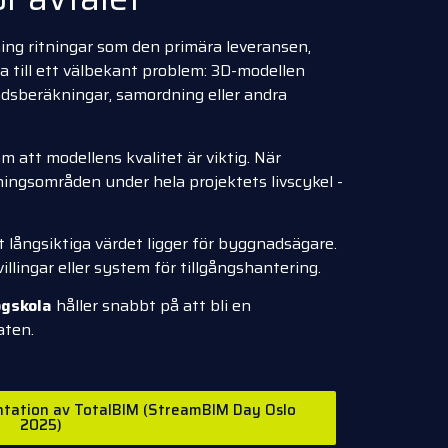
ing ritningar som den primära leveransen,
ta till ett välbekant problem: 3D-modellen
adsberäkningar, samordning eller andra
m att modellens kvalitet är viktig. När
ingsområden under hela projektets livscykel -
 långsiktiga värdet ligger för byggnadsägare.
llingar eller system för tillgångshantering.
ögskola
håller snabbt på att bli en
aten.
sentation av TotalBIM (StreamBIM Day Oslo
2025)