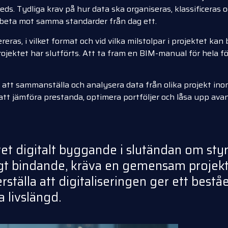
s. Tydliga krav på hur data ska organiseras, klassificeras o
arbeta mot samma standarder från dag ett.
ras, i vilket format och vid vilka milstolpar i projektet kan
rojektet har slutförts. Att ta fram en BIM-manual för hela fö
att sammanställa och analysera data från olika projekt inom
t att jämföra prestanda, optimera portföljer och låsa upp a
vet digitalt byggande i slutändan om sty
gt bindande, kräva en gemensam projekt
rställa att digitaliseringen ger ett bes
 livslängd.