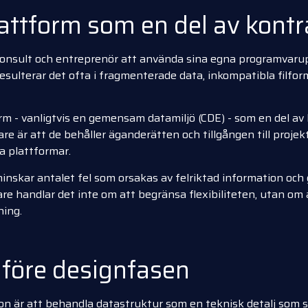
attform som en del av kontr
 konsult och entreprenör att använda sina egna programvarup
sulterar det ofta i fragmenterade data, inkompatibla filfor
m - vanligtvis en gemensam datamiljö (CDE) - som en del av
are är att de behåller äganderätten och tillgången till projek
ra plattformar.
nskar antalet fel som orsakas av felriktad information och 
handlar det inte om att begränsa flexibiliteten, utan om a
ning.
 före designfasen
on är att behandla datastruktur som en teknisk detalj som ska