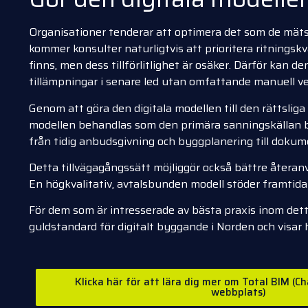
Organisationer tenderar att optimera det som de mäts
kommer konsulter naturligtvis att prioritera ritningskv
finns, men dess tillförlitlighet är osäker. Därför ka
tillämpningar i senare led utan omfattande manuell ver
Genom att göra den digitala modellen till den rättsliga
modellen behandlas som den primära sanningskällan bl
från tidig anbudsgivning och byggplanering till doku
Detta tillvägagångssätt möjliggör också bättre återanv
En högkvalitativ, avtalsbunden modell stöder framtida r
För dem som är intresserade av bästa praxis inom det
guldstandard för digitalt byggande i Norden och visar 
Klicka här för att lära dig mer om Total BIM (C
webbplats)