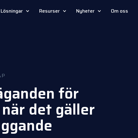
Lösningar
Resurser
Nyheter
Om oss
AP
äganden för
när det gäller
byggande