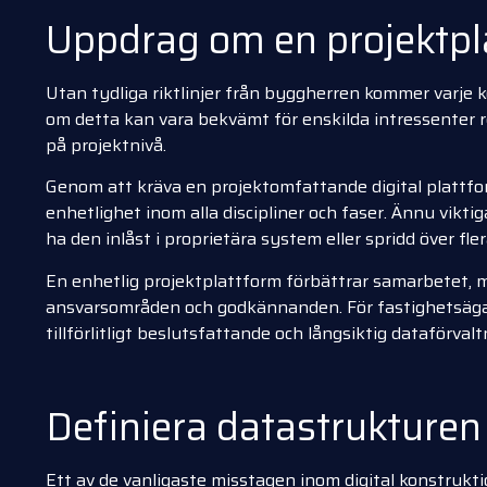
Uppdrag om en projektpl
Utan tydliga riktlinjer från byggherren kommer varje
om detta kan vara bekvämt för enskilda intressenter re
på projektnivå.
Genom att kräva en projektomfattande digital plattfor
enhetlighet inom alla discipliner och faser. Ännu viktig
ha den inlåst i proprietära system eller spridd över fle
En enhetlig projektplattform förbättrar samarbetet, mi
ansvarsområden och godkännanden. För fastighetsägare 
tillförlitligt beslutsfattande och långsiktig dataförvalt
Definiera datastrukturen
Ett av de vanligaste misstagen inom digital konstrukti