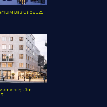
reamBIM Day Oslo 2025
av armeringsjärn -
25