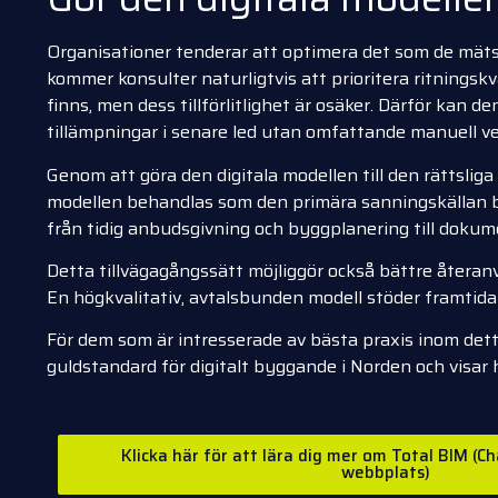
Organisationer tenderar att optimera det som de mäts
kommer konsulter naturligtvis att prioritera ritningskv
finns, men dess tillförlitlighet är osäker. Därför ka
tillämpningar i senare led utan omfattande manuell ver
Genom att göra den digitala modellen till den rättsliga
modellen behandlas som den primära sanningskällan bl
från tidig anbudsgivning och byggplanering till doku
Detta tillvägagångssätt möjliggör också bättre återanv
En högkvalitativ, avtalsbunden modell stöder framtida r
För dem som är intresserade av bästa praxis inom det
guldstandard för digitalt byggande i Norden och visar 
Klicka här för att lära dig mer om Total BIM (C
webbplats)