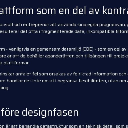
attform som en del av kontr
 konsult och entreprenör att använda sina egna programvarup
sulterar det ofta i fragmenterade data, inkompatibla filfor
m - vanligtvis en gemensam datamiljö (CDE) - som en del av
are är att de behåller äganderätten och tillgången till projek
ra plattformar.
nskar antalet fel som orsakas av felriktad information och 
handlar det inte om att begränsa flexibiliteten, utan om a
ning.
 före designfasen
on är att behandla datastruktur som en teknisk detalj som ska