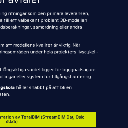
ing ritningar som den primära leveransen,
ta till ett välbekant problem: 3D-modellen
adsberäkningar, samordning eller andra
m att modellens kvalitet är viktig. När
ingsområden under hela projektets livscykel -
 långsiktiga värdet ligger för byggnadsägare.
llingar eller system för tillgångshantering.
ögskola
håller snabbt på att bli en
aten.
sentation av TotalBIM (StreamBIM Day Oslo
2025)