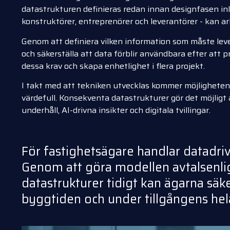
datastrukturen definieras redan innan designfasen inled
konstruktörer, entreprenörer och leverantörer - kan 
Genom att definiera vilken information som måste levere
och säkerställa att data förblir användbara efter att p
dessa krav och skapa enhetlighet i flera projekt.
I takt med att tekniken utvecklas kommer möjligheten 
värdefull. Konsekventa datastrukturer gör det möjlig
underhåll, AI-drivna insikter och digitala tvillingar.
För fastighetsägare handlar datadri
Genom att göra modellen avtalsenli
datastrukturer tidigt kan ägarna säke
byggtiden och under tillgångens hela