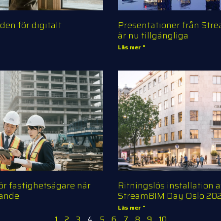
den för digitalt
Presentationer från St
är nu tillgängliga
Läs mer "
ör fastighetsägare när
Ritningslös installation 
gande
StreamBIM Day Oslo 20
Läs mer "
1
2
3
4
5
6
7
8
9
10