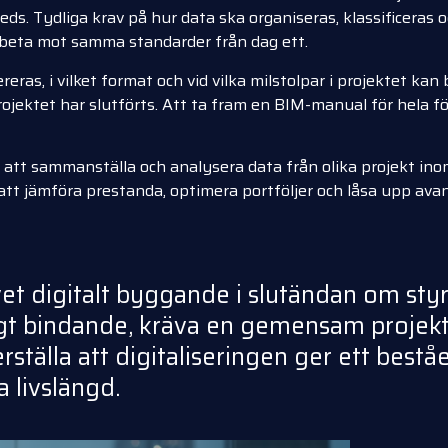
s. Tydliga krav på hur data ska organiseras, klassificeras o
arbeta mot samma standarder från dag ett.
ras, i vilket format och vid vilka milstolpar i projektet kan
rojektet har slutförts. Att ta fram en BIM-manual för hela fö
att sammanställa och analysera data från olika projekt inom
t att jämföra prestanda, optimera portföljer och låsa upp a
vet digitalt byggande i slutändan om sty
gt bindande, kräva en gemensam projekt
rställa att digitaliseringen ger ett bes
 livslängd.