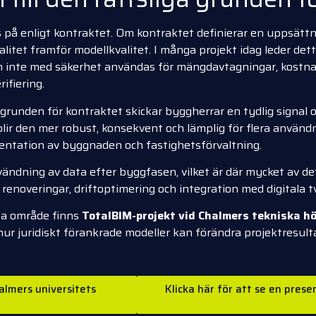
 på enligt kontraktet. Om kontraktet definierar en uppsättn
alitet framför modellkvalitet. I många projekt idag leder det
n den inte med säkerhet användas för mängdavtagningar, kostn
ifiering.
 grunden för kontraktet skickar byggherrar en tydlig signal o
ir den mer robust, konsekvent och lämplig för flera användn
mentation av byggnaden och fastighetsförvaltning.
ändning av data efter byggfasen, vilket är där mycket av det
enoveringar, driftoptimering och integration med digitala tvi
ta område finns
TotalBIM-projekt vid Chalmers tekniska h
hur juridiskt förankrade modeller kan förändra projektresult
halmers universitets
Klicka här för att se en pre