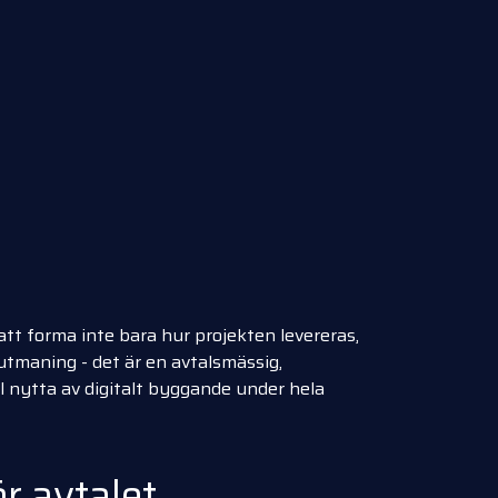
tt forma inte bara hur projekten levereras,
 utmaning - det är en avtalsmässig,
ull nytta av digitalt byggande under hela
ör avtalet