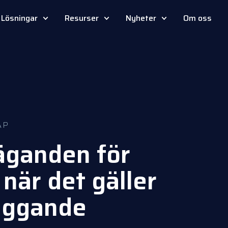
Lösningar
Resurser
Nyheter
Om oss
AP
äganden för
när det gäller
byggande