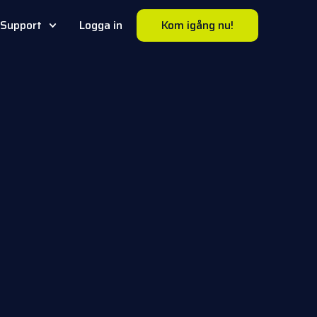
Support
Logga in
Kom igång nu!