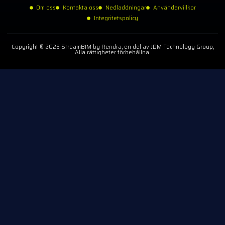
Om oss
Kontakta oss
Nedladdningar
Användarvillkor
Integritetspolicy
Copyright © 2025 StreamBIM by Rendra, en del av JDM Technology Group,
Alla rättigheter förbehållna.