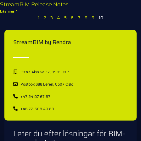
StreamBIM Release Notes
Läs mer "
1
2
3
4
5
6
7
8
9
10
StreamBIM by Rendra
Østre Aker vei 17, 0581 Oslo
Postbox 688 Løren, 0507 Oslo
+47 24 07 67 67
+46 72-508 40 89
Leter du efter lösningar för BIM-