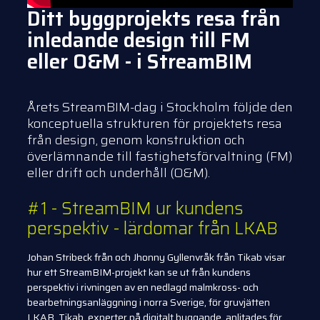
Ditt byggprojekts resa från
inledande design till FM
eller O&M - i StreamBIM
Årets StreamBIM-dag i Stockholm följde den
konceptuella strukturen för projektets resa
från design, genom konstruktion och
överlämnande till fastighetsförvaltning (FM)
eller drift och underhåll (O&M).
#1 - StreamBIM ur kundens
perspektiv - lärdomar från LKAB
Johan Stribeck från och Jhonny Gyllenvråk från Tikab visar
hur ett StreamBIM-projekt kan se ut från kundens
perspektiv i rivningen av en nedlagd malmkross- och
bearbetningsanläggning i norra Sverige, för gruvjätten
LKAB. Tikab, experter på digitalt byggande, anlitades för