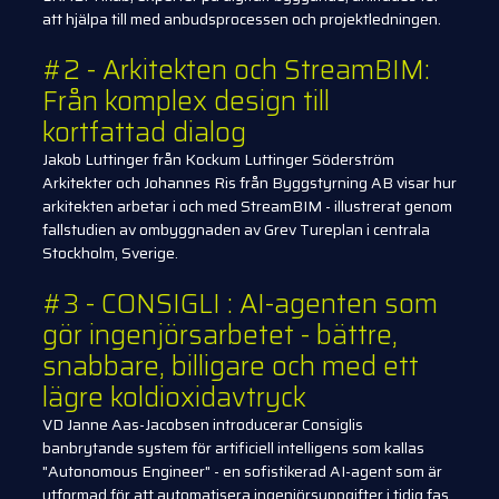
att hjälpa till med anbudsprocessen och projektledningen.
#2 - Arkitekten och StreamBIM:
Från komplex design till
kortfattad dialog
Jakob Luttinger från Kockum Luttinger Söderström
Arkitekter och Johannes Ris från Byggstyrning AB visar hur
arkitekten arbetar i och med StreamBIM - illustrerat genom
fallstudien av ombyggnaden av Grev Tureplan i centrala
Stockholm, Sverige.
#3 - CONSIGLI : AI-agenten som
gör ingenjörsarbetet - bättre,
snabbare, billigare och med ett
lägre koldioxidavtryck
VD Janne Aas-Jacobsen introducerar Consiglis
banbrytande system för artificiell intelligens som kallas
"Autonomous Engineer" - en sofistikerad AI-agent som är
utformad för att automatisera ingenjörsuppgifter i tidig fas,