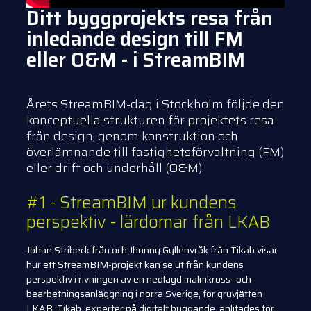
Ditt byggprojekts resa från
inledande design till FM
eller O&M - i StreamBIM
Årets StreamBIM-dag i Stockholm följde den
konceptuella strukturen för projektets resa
från design, genom konstruktion och
överlämnande till fastighetsförvaltning (FM)
eller drift och underhåll (O&M).
#1 - StreamBIM ur kundens
perspektiv - lärdomar från LKAB
Johan Stribeck från och Jhonny Gyllenvråk från Tikab visar
hur ett StreamBIM-projekt kan se ut från kundens
perspektiv i rivningen av en nedlagd malmkross- och
bearbetningsanläggning i norra Sverige, för gruvjätten
LKAB. Tikab, experter på digitalt byggande, anlitades för