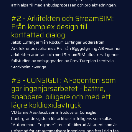
att hjälpa till med anbudsprocessen och projektledningen.
#2 - Arkitekten och StreamBIM:
Från komplex design till
kortfattad dialog
Jakob Luttinger från Kockum Luttinger Söderström
Arkitekter och Johannes Ris från Byggstyrning AB visar hur
arkitekten arbetar i och med StreamBIM - illustrerat genom
fallstudien av ombyggnaden av Grev Tureplan i centrala
Stockholm, Sverige.
#3 - CONSIGLI : AI-agenten som
gör ingenjörsarbetet - bättre,
snabbare, billigare och med ett
lägre koldioxidavtryck
VD Janne Aas-Jacobsen introducerar Consiglis
banbrytande system för artificiell intelligens som kallas
"Autonomous Engineer" - en sofistikerad AI-agent som är
utformad för att automatisera ingenjörsuppgifter i tidig fas,