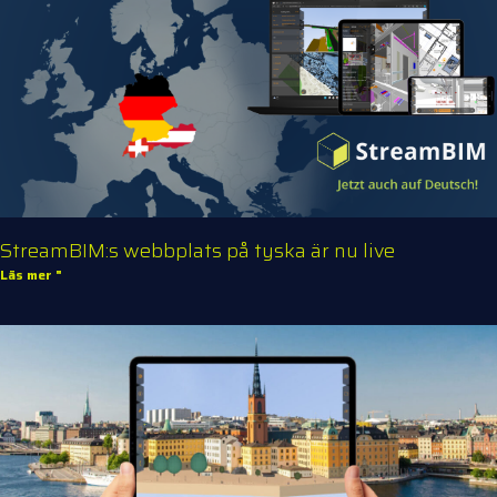
StreamBIM:s webbplats på tyska är nu live
Läs mer "