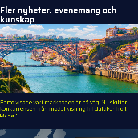
Fler nyheter, evenemang och
kunskap
Porto visade vart marknaden är på väg. Nu skiftar
konkurrensen från modellvisning till datakontroll.
Läs mer "