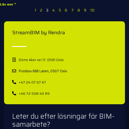
Läs mer "
1
2
3
4
5
6
7
8
9
10
StreamBIM by Rendra
Østre Aker vei 17, 0581 Oslo
Postbox 688 Løren, 0507 Oslo
+47 24 07 67 67
+46 72-508 40 89
Leter du efter lösningar för BIM-
samarbete?