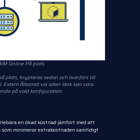
IM Online På plats
 plats, krypteras sedan och överförs till
. Extern åtkomst via säker länk kan vara
oende på vald konfiguration.
 innebära en ökad kostnad jämfört med att
s som minimerar extrakostnaden samtidigt