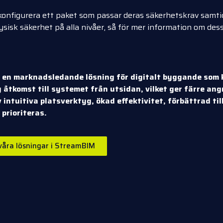
n konfigurera ett paket som passar deras säkerhetskrav samti
isk säkerhet på alla nivåer, så för mer information om dessa
en marknadsledande lösning för digitalt byggande som k
 åtkomst till systemet från utsidan, vilket ger färre angre
intuitiva platsverktyg, ökad effektivitet, förbättrad til
prioriteras.
 våra lösningar i StreamBIM