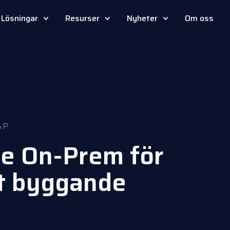
Lösningar
Resurser
Nyheter
Om oss
AP
e On-Prem för
lt byggande