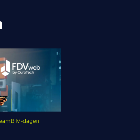
h
treamBIM-dagen