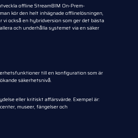
 utveckla offline StreamBIM On-Prem-
 man kör den helt inhägnade offlinelösningen,
r vi också en hybridversion som ger det bästa
tallera och underhålla systemet via en säker
erhetsfunktioner till en konfiguration som är
 ökande säkerhetsnivå.
else eller kritiskt affärsvärde. Exempel är:
tacenter, museer, fängelser och