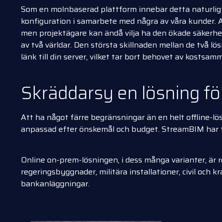
Som en molnbaserad plattform innebar detta naturligt
konfiguration i samarbete med några av våra kunder. A
men projektägare kan ändå vilja ha den ökade säkerhet
av två världar. Den största skillnaden mellan de två l
länk till din server, vilket tar bort behovet av kostsa
Skräddarsy en lösning för
Att ha något färre begränsningar än en helt offline-lö
anpassad efter önskemål och budget. StreamBIM har fl
Online on-prem-lösningen, i dess många varianter, är re
regeringsbyggnader, militära installationer, civil och k
bankanläggningar.