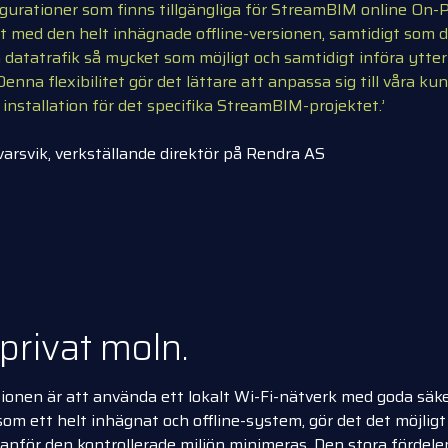
igurationer som finns tillgängliga för StreamBIM online On-P
t med den helt inhägnade offline-versionen, samtidigt som d
datatrafik så mycket som möjligt och samtidigt införa ytter
 Denna flexibilitet gör det lättare att anpassa sig till våra
installation för det specifika StreamBIM-projektet.’
varsvik, verkställande direktör på Rendra AS
 privat moln.
nen är att använda ett lokalt Wi-Fi-nätverk med goda säke
om ett helt inhägnat och offline-system, gör det det möjligt
tanför den kontrollerade miljön minimeras. Den stora fördel