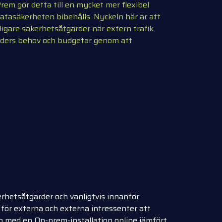
rem gör detta till en mycket mer flexibel
atasäkerheten bibehålls. Nyckeln här är att
ligare säkerhetsåtgärder när extern trafik
 kunders behov och budgetar genom att
rhetsåtgärder och vanligtvis innanför
 för externa och externa intressenter att
en med en On-prem-installation online jämfört