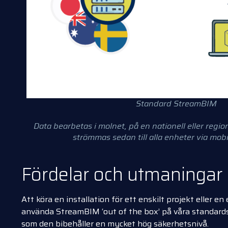
Standard StreamBIM
Data bearbetas i molnet, på en nationell eller regio
strömmas sedan till alla enheter via mobi
Fördelar och utmaningar
Att köra en installation för ett enskilt projekt eller
använda StreamBIM ‘out of the box’ på våra standard
som den bibehåller en mycket hög säkerhetsnivå.