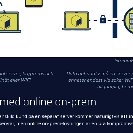
StreamB
nal server, krypteras och
Data behandlas på en server på
lnät eller WiFi
enheter endast via säker WiFi
tillgänglig, ber
 med online on-prem
 en enskild kund på en separat server kommer naturligtvis att
servrar, men online on-prem-lösningen är en bra kompromis