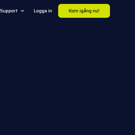
Support
Logga in
Kom igång nu!