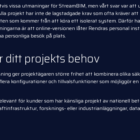
vis vissa utmaningar för StreamBIM, men vårt svar var att
lla projekt har inte de lagstadgade krav som ofta kräver att
en som kommer från att köra ett isolerat system. Därför ha
ösningarna är att online-versionen låter Rendras personal ins
mma personliga besök på plats.
 ditt projekts behov
sning ger projektägaren större frihet att kombinera olika säk
era konfigurationer och tillvalsfunktioner som möjliggör en
levant för kunder som har känsliga projekt av nationell betyd
raftinfrastruktur, forsknings- eller industrianläggningar, da