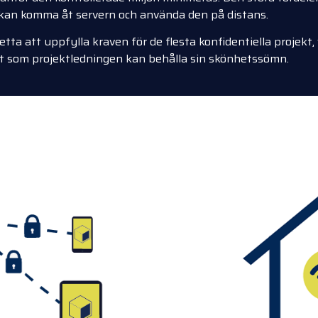
m kan komma åt servern och använda den på distans.
 att uppfylla kraven för de flesta konfidentiella projekt, v
igt som projektledningen kan behålla sin skönhetssömn.