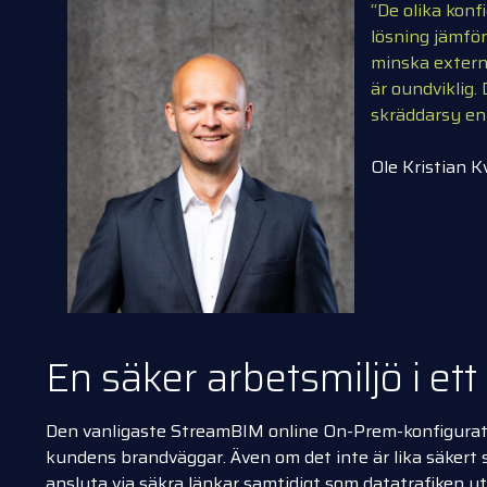
“De olika konf
lösning jämför
minska extern 
är oundviklig.
skräddarsy en 
Ole Kristian K
En säker arbetsmiljö i ett
Den vanligaste StreamBIM online On-Prem-konfiguratio
kundens brandväggar. Även om det inte är lika säkert s
ansluta via säkra länkar samtidigt som datatrafiken u