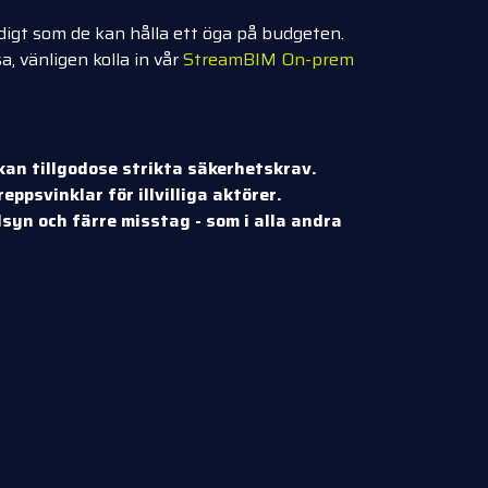
digt som de kan hålla ett öga på budgeten.
, vänligen kolla in vår
StreamBIM On-prem
an tillgodose strikta säkerhetskrav.
ppsvinklar för illvilliga aktörer.
lsyn och färre misstag - som i alla andra