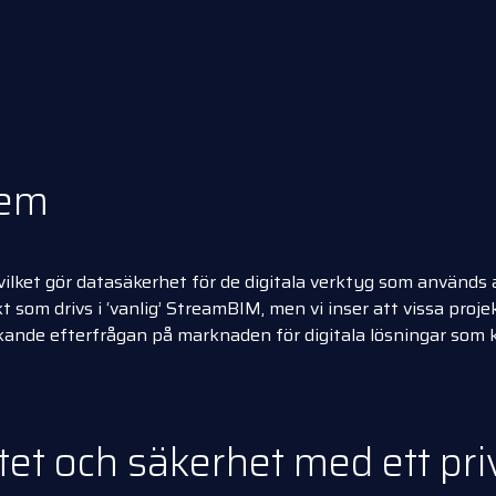
rem
lket gör datasäkerhet för de digitala verktyg som används al
t som drivs i ‘vanlig’ StreamBIM, men vi inser att vissa pro
t ökande efterfrågan på marknaden för digitala lösningar som
tet och säkerhet med ett pr