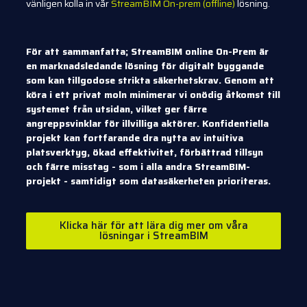
vänligen kolla in vår
StreamBIM On-prem (offline)
lösning.
För att sammanfatta; StreamBIM online On-Prem är
en marknadsledande lösning för digitalt byggande
som kan tillgodose strikta säkerhetskrav. Genom att
köra i ett privat moln minimerar vi onödig åtkomst till
systemet från utsidan, vilket ger färre
angreppsvinklar för illvilliga aktörer. Konfidentiella
projekt kan fortfarande dra nytta av intuitiva
platsverktyg, ökad effektivitet, förbättrad tillsyn
och färre misstag - som i alla andra StreamBIM-
projekt - samtidigt som datasäkerheten prioriteras.
Klicka här för att lära dig mer om våra
lösningar i StreamBIM