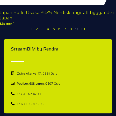
Japan Build Osaka 2025: Nordiskt digitalt byggande i
Japan
Läs mer "
1
2
3
4
5
6
7
8
9
10
StreamBIM by Rendra
Østre Aker vei 17, 0581 Oslo
Postbox 688 Løren, 0507 Oslo
+47 24 07 67 67
+46 72-508 40 89