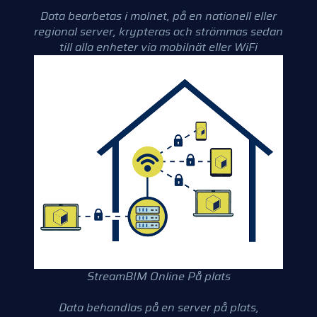
Data bearbetas i molnet, på en nationell eller
regional server, krypteras och strömmas sedan
till alla enheter via mobilnät eller WiFi
StreamBIM Online På plats
Data behandlas på en server på plats,