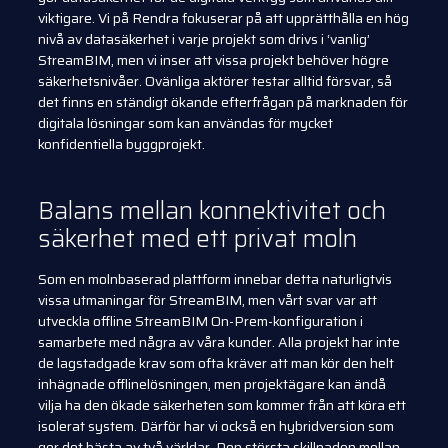
viktigare. Vi på Rendra fokuserar på att upprätthålla en hög
nivå av datasäkerhet i varje projekt som drivs i ‘vanlig’
StreamBIM, men vi inser att vissa projekt behöver högre
säkerhetsnivåer. Ovänliga aktörer testar alltid försvar, så
det finns en ständigt ökande efterfrågan på marknaden för
digitala lösningar som kan användas för mycket
konfidentiella byggprojekt.
Balans mellan konnektivitet och
säkerhet med ett privat moln
Som en molnbaserad plattform innebar detta naturligtvis
vissa utmaningar för StreamBIM, men vårt svar var att
utveckla offline StreamBIM On-Prem-konfiguration i
samarbete med några av våra kunder. Alla projekt har inte
de lagstadgade krav som ofta kräver att man kör den helt
inhägnade offlinelösningen, men projektägare kan ändå
vilja ha den ökade säkerheten som kommer från att köra ett
isolerat system. Därför har vi också en hybridversion som
ger det bästa av två världar. Den största skillnaden mellan