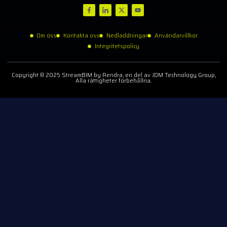
Om oss
Kontakta oss
Nedladdningar
Användarvillkor
Integritetspolicy
Copyright © 2025 StreamBIM by Rendra, en del av JDM Technology Group,
Alla rättigheter förbehållna.