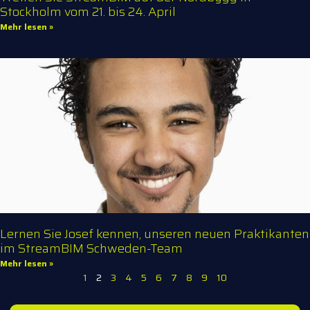
Stockholm vom 21. bis 24. April
Mehr lesen »
Lernen Sie Josef kennen, unseren neuen Praktikanten
im StreamBIM Schweden-Team
Mehr lesen »
1
2
3
4
5
6
7
8
9
10