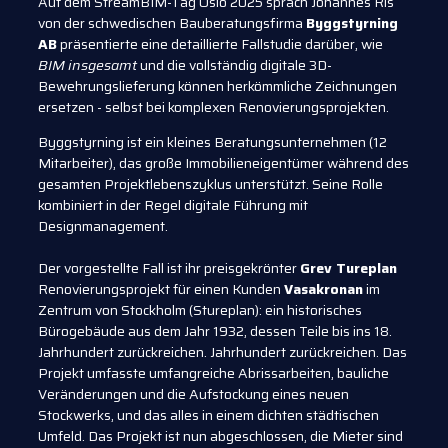
Auf dem StreamBIM-Tag Oslo 2025 sprach Johannes Ris
von der schwedischen Bauberatungsfirma
Byggstyrning
AB
präsentierte eine detaillierte Fallstudie darüber, wie
BIM insgesamt
und die vollständig digitale 3D-
Bewehrungslieferung können herkömmliche Zeichnungen
ersetzen - selbst bei komplexen Renovierungsprojekten.
Byggstyrning ist ein kleines Beratungsunternehmen (12
Mitarbeiter), das große Immobilieneigentümer während des
gesamten Projektlebenszyklus unterstützt. Seine Rolle
kombiniert in der Regel digitale Führung mit
Designmanagement.
Der vorgestellte Fall ist ihr preisgekrönter
Grev Tureplan
Renovierungsprojekt für einen Kunden
Vasakronan
im
Zentrum von Stockholm (Stureplan): ein historisches
Bürogebäude aus dem Jahr 1932, dessen Teile bis ins 18.
Jahrhundert zurückreichen. Jahrhundert zurückreichen. Das
Projekt umfasste umfangreiche Abrissarbeiten, bauliche
Veränderungen und die Aufstockung eines neuen
Stockwerks, und das alles in einem dichten städtischen
Umfeld. Das Projekt ist nun abgeschlossen, die Mieter sind