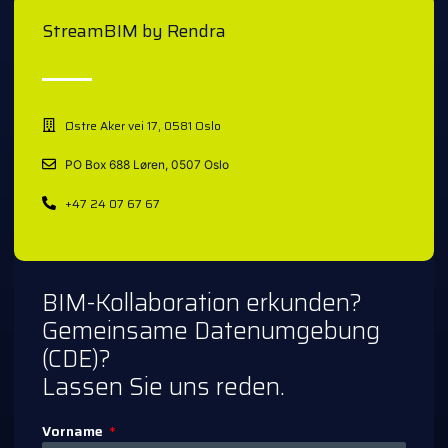
StreamBIM by Rendra
Østre Aker vei 17, 0581 Oslo
PO Box 688 Løren, 0507 Oslo
+47 24 07 67 67
BIM-Kollaboration erkunden?
Gemeinsame Datenumgebung
(CDE)?
Lassen Sie uns reden.
Vorname