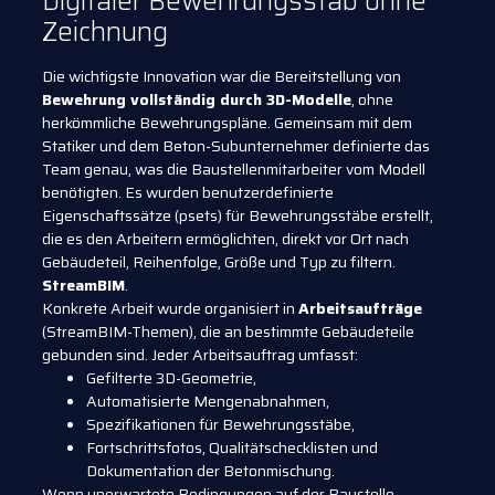
Digitaler Bewehrungsstab ohne
Zeichnung
Die wichtigste Innovation war die Bereitstellung von
Bewehrung vollständig durch 3D-Modelle
, ohne
herkömmliche Bewehrungspläne. Gemeinsam mit dem
Statiker und dem Beton-Subunternehmer definierte das
Team genau, was die Baustellenmitarbeiter vom Modell
benötigten. Es wurden benutzerdefinierte
Eigenschaftssätze (psets) für Bewehrungsstäbe erstellt,
die es den Arbeitern ermöglichten, direkt vor Ort nach
Gebäudeteil, Reihenfolge, Größe und Typ zu filtern.
StreamBIM
.
Konkrete Arbeit wurde organisiert in
Arbeitsaufträge
(StreamBIM-Themen), die an bestimmte Gebäudeteile
gebunden sind. Jeder Arbeitsauftrag umfasst:
Gefilterte 3D-Geometrie,
Automatisierte Mengenabnahmen,
Spezifikationen für Bewehrungsstäbe,
Fortschrittsfotos, Qualitätschecklisten und
Dokumentation der Betonmischung.
Wenn unerwartete Bedingungen auf der Baustelle