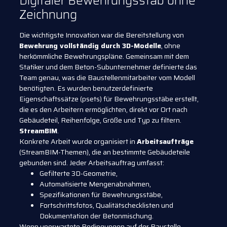
Digitaler Bewehrungsstab ohne
Zeichnung
Die wichtigste Innovation war die Bereitstellung von
Bewehrung vollständig durch 3D-Modelle
, ohne
herkömmliche Bewehrungspläne. Gemeinsam mit dem
Statiker und dem Beton-Subunternehmer definierte das
Team genau, was die Baustellenmitarbeiter vom Modell
benötigten. Es wurden benutzerdefinierte
Eigenschaftssätze (psets) für Bewehrungsstäbe erstellt,
die es den Arbeitern ermöglichten, direkt vor Ort nach
Gebäudeteil, Reihenfolge, Größe und Typ zu filtern.
StreamBIM
.
Konkrete Arbeit wurde organisiert in
Arbeitsaufträge
(StreamBIM-Themen), die an bestimmte Gebäudeteile
gebunden sind. Jeder Arbeitsauftrag umfasst:
Gefilterte 3D-Geometrie,
Automatisierte Mengenabnahmen,
Spezifikationen für Bewehrungsstäbe,
Fortschrittsfotos, Qualitätschecklisten und
Dokumentation der Betonmischung.
Wenn unerwartete Bedingungen auf der Baustelle