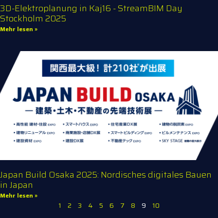
3D-Elektroplanung in Kaj16 - StreamBIM Day
Stockholm 2025
Mehr lesen »
Japan Build Osaka 2025: Nordisches digitales Bauen
in Japan
Mehr lesen »
1
2
3
4
5
6
7
8
9
10