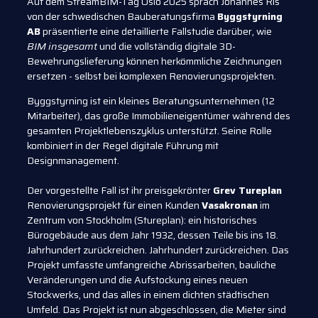
Auf dem StreamBIM-Tag Oslo 2025 sprach Johannes Ris
von der schwedischen Bauberatungsfirma
Byggstyrning
AB
präsentierte eine detaillierte Fallstudie darüber, wie
BIM insgesamt
und die vollständig digitale 3D-
Bewehrungslieferung können herkömmliche Zeichnungen
ersetzen - selbst bei komplexen Renovierungsprojekten.
Byggstyrning ist ein kleines Beratungsunternehmen (12
Mitarbeiter), das große Immobilieneigentümer während des
gesamten Projektlebenszyklus unterstützt. Seine Rolle
kombiniert in der Regel digitale Führung mit
Designmanagement.
Der vorgestellte Fall ist ihr preisgekrönter
Grev Tureplan
Renovierungsprojekt für einen Kunden
Vasakronan
im
Zentrum von Stockholm (Stureplan): ein historisches
Bürogebäude aus dem Jahr 1932, dessen Teile bis ins 18.
Jahrhundert zurückreichen. Jahrhundert zurückreichen. Das
Projekt umfasste umfangreiche Abrissarbeiten, bauliche
Veränderungen und die Aufstockung eines neuen
Stockwerks, und das alles in einem dichten städtischen
Umfeld. Das Projekt ist nun abgeschlossen, die Mieter sind