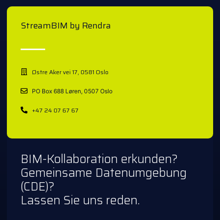
StreamBIM by Rendra
Østre Aker vei 17, 0581 Oslo
PO Box 688 Løren, 0507 Oslo
+47 24 07 67 67
BIM-Kollaboration erkunden?
Gemeinsame Datenumgebung
(CDE)?
Lassen Sie uns reden.