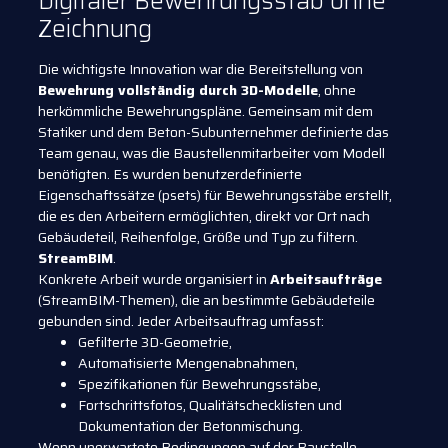
Digitaler Bewehrungsstab ohne
Zeichnung
Die wichtigste Innovation war die Bereitstellung von
Bewehrung vollständig durch 3D-Modelle
, ohne
herkömmliche Bewehrungspläne. Gemeinsam mit dem
Statiker und dem Beton-Subunternehmer definierte das
Team genau, was die Baustellenmitarbeiter vom Modell
benötigten. Es wurden benutzerdefinierte
Eigenschaftssätze (psets) für Bewehrungsstäbe erstellt,
die es den Arbeitern ermöglichten, direkt vor Ort nach
Gebäudeteil, Reihenfolge, Größe und Typ zu filtern.
StreamBIM
.
Konkrete Arbeit wurde organisiert in
Arbeitsaufträge
(StreamBIM-Themen), die an bestimmte Gebäudeteile
gebunden sind. Jeder Arbeitsauftrag umfasst:
Gefilterte 3D-Geometrie,
Automatisierte Mengenabnahmen,
Spezifikationen für Bewehrungsstäbe,
Fortschrittsfotos, Qualitätschecklisten und
Dokumentation der Betonmischung.
Wenn unerwartete Bedingungen auf der Baustelle