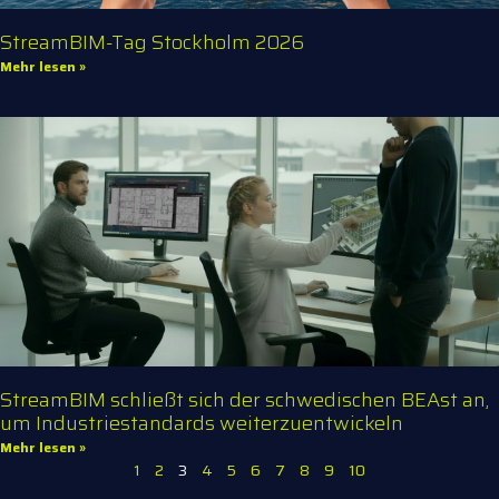
StreamBIM-Tag Stockholm 2026
Mehr lesen »
StreamBIM schließt sich der schwedischen BEAst an,
um Industriestandards weiterzuentwickeln
Mehr lesen »
1
2
3
4
5
6
7
8
9
10