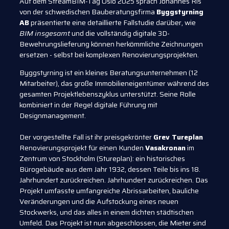
Auf dem StreamBIM-Tag Oslo 2025 sprach Johannes Ris
von der schwedischen Bauberatungsfirma
Byggstyrning
AB
präsentierte eine detaillierte Fallstudie darüber, wie
BIM insgesamt
und die vollständig digitale 3D-
Bewehrungslieferung können herkömmliche Zeichnungen
ersetzen - selbst bei komplexen Renovierungsprojekten.
Byggstyrning ist ein kleines Beratungsunternehmen (12
Mitarbeiter), das große Immobilieneigentümer während des
gesamten Projektlebenszyklus unterstützt. Seine Rolle
kombiniert in der Regel digitale Führung mit
Designmanagement.
Der vorgestellte Fall ist ihr preisgekrönter
Grev Tureplan
Renovierungsprojekt für einen Kunden
Vasakronan
im
Zentrum von Stockholm (Stureplan): ein historisches
Bürogebäude aus dem Jahr 1932, dessen Teile bis ins 18.
Jahrhundert zurückreichen. Jahrhundert zurückreichen. Das
Projekt umfasste umfangreiche Abrissarbeiten, bauliche
Veränderungen und die Aufstockung eines neuen
Stockwerks, und das alles in einem dichten städtischen
Umfeld. Das Projekt ist nun abgeschlossen, die Mieter sind