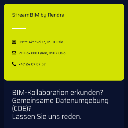
StreamBIM by Rendra
Østre Aker vei 17, 0581 Oslo
PO Box 688 Løren, 0507 Oslo
+47 24 07 67 67
BIM-Kollaboration erkunden?
Gemeinsame Datenumgebung
(CDE)?
Lassen Sie uns reden.